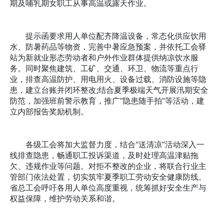
期及哺乳期女职工从事高温或露天作业。
提示函要求用人单位配齐降温设备，常态化供应饮用
水、防暑药品等物资，完善中暑应急预案，并依托工会驿
站为新就业形态劳动者和户外作业群体提供纳凉饮水服
务。同时聚焦建筑、工矿、交通、环卫、物流等重点行
业，排查高温防护、用电用火、设备过载、消防设施等隐
患，建立台账并闭环整改;结合夏季极端天气开展汛期安全
防范，加强班前警示教育，推广“隐患随手拍”等活动，建
立内部报告奖励机制。
各级工会将加大监督力度，结合“送清凉”活动深入一
线排查隐患，畅通职工投诉渠道，及时处理高温津贴拖
欠、违规作业等问题。对拒不整改的企业，将联合行业主
管部门依法处置，切实筑牢夏季职工劳动安全健康防线。
省总工会呼吁各用人单位高度重视，统筹抓好安全生产与
权益保障，维护劳动关系和谐。