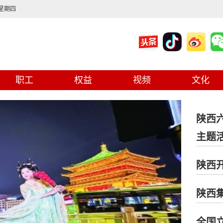
 星期四
职工
权益
视频
文化
陕西
主题
陕西
陕西
全国立