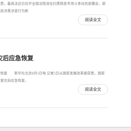
获悉，最高法近日召开全国法院深化扫黑除恶专项斗争动员部署会，部
前涉黑涉恶行为新
阅读全文
灾后应急恢复
恢复 新华社北京8月5日电 记者5日从国家发展改革委获悉，国家
灾害灾后应急恢复，
阅读全文