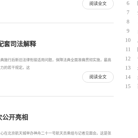
6
阅读全文
7
8
9
10
配套司法解释
11
12
典施行后新旧法律衔接适用问题，保障法典全面准确贯彻实施，最高
13
效力的若干规定。这
14
阅读全文
15
次公开亮相
心在北京航天城举办神舟二十一号航天员乘组与记者见面会。这是张