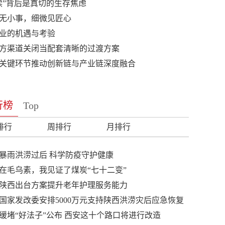
读”背后是真切的生存焦虑
无小事，细微见匠心
业的机遇与考验
方渠道关闭当配套清晰的过渡方案
关键环节推动创新链与产业链深度融合
行榜
Top
排行
周排行
月排行
暴雨洪涝过后 科学防疫守护健康
在毛乌素，我见证了煤炭“七十二变”
陕西出台方案提升老年护理服务能力
国家发改委安排5000万元支持陕西洪涝灾后应急恢复
缓堵“好法子”公布 西安这十个路口将进行改造