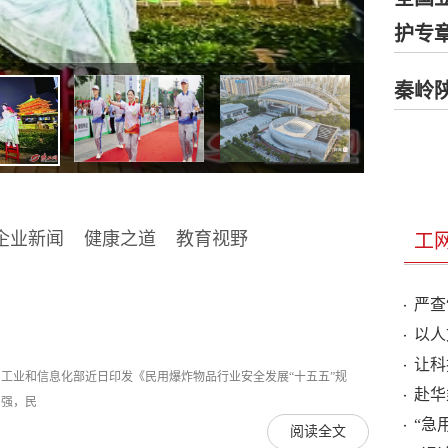
护专
秦岭
企业新闻
健康之道
教育视野
工
严查
以人
让科
业和信息化部近日印发《民用爆炸物品行业安全发展“十五五”规
赴华
增强，民
“急
阅读全文