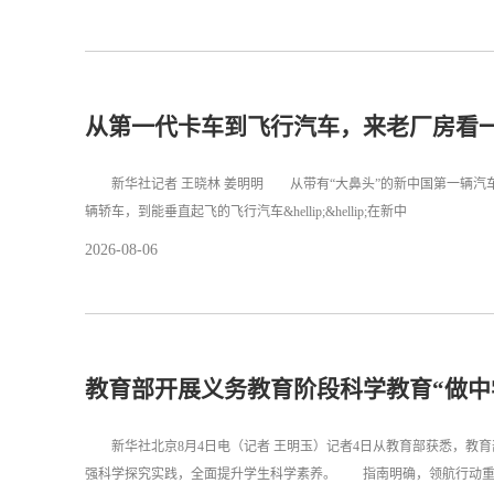
从第一代卡车到飞行汽车，来老厂房看
新华社记者 王晓林 姜明明 从带有“大鼻头”的新中国第一辆汽车
辆轿车，到能垂直起飞的飞行汽车&hellip;&hellip;在新中
2026-08-06
教育部开展义务教育阶段科学教育“做中
新华社北京8月4日电（记者 王明玉）记者4日从教育部获悉，教育
强科学探究实践，全面提升学生科学素养。 指南明确，领航行动