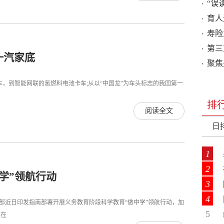
“误
育人
寿险
第三
一汽家底
聚焦
，到智能网联的氢燃料电池卡车;从以“中国龙”为车头标志的我国第一
排
阅读全文
日
1
2
学”领航行动
3
4
部近日印发指南部署开展义务教育阶段科学教育“做中学”领航行动，加
5
重在