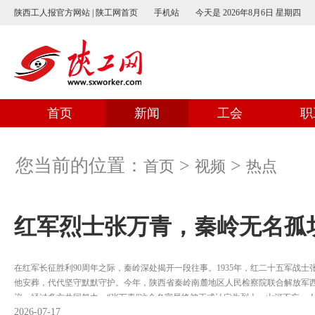
陕西工人报官方网站 | 陕工网首页
手机站
今天是
2026年8月6日 星期四
首页
新闻
工会
职
您当前的位置：
>
>
首页
视频
热点
红军烈士张万青，秦岭无名孤
在红军长征胜利90周年之际，秦岭深处揭开一段往事。1935年，红二十五军战
他安葬，代代坚守默默守护。今年，陕西省秦岭南麓地区人民检察院联合解放军
议，经过多方共同努力，“张万青”这个名字最终被正式认定为烈士。山河不忘，
2026-07-17