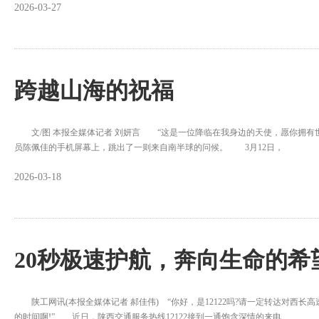
2026-03-27
跨越山海的祝福
文/图 本报全媒体记者 刘妍言 “这是一位降临在我身边的天使，愿你拥有
员陈佩佳的手机屏幕上，跳出了一则来自南半球的问候。 3月12日，
2026-03-18
20秒极速护航，奔向生命的希
陕工网讯(本报全媒体记者 郝佳伟) “你好，是12122吗?请一定转达对西长
的时间啊!” 近日，陕西交通服务热线12122接到一通饱含深情的来电