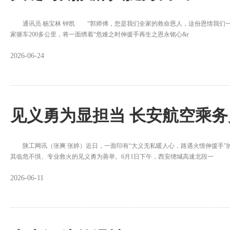
通讯员 杨宝林 钟凯 “郭师傅，您是我们全家的救命恩人，这份恩情我们一辈
家驱车200多公里，将一面绣着“危难之时伸援手再生之恩永铭心&r
2026-06-24
见义勇为显担当 长安航空乘
陕工网讯（张爽 张婷）近日，一面印有“大义无私暖人心，路遇火情伸援手”
其临危不惧、专业救火的见义勇为善举。6月1日下午，西安绕城高速北段一
2026-06-11