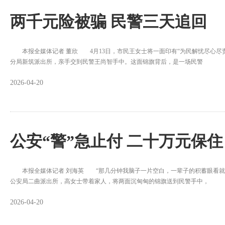
两千元险被骗 民警三天追回
本报全媒体记者 董欣 4月13日，市民王女士将一面印有“为民解忧尽心尽
分局新筑派出所，亲手交到民警王尚智手中。这面锦旗背后，是一场民警
2026-04-20
公安“警”急止付 二十万元保住
本报全媒体记者 刘海英 “那几分钟我脑子一片空白，一辈子的积蓄眼看就要没
公安局二曲派出所，高女士带着家人，将两面沉甸甸的锦旗送到民警手中，
2026-04-20