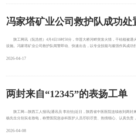
冯家塔矿业公司救护队成功处
陕工网讯（阮浩然）4月4日16时50分，华莲大桥河畔突发火情，干枯植被遇
设施。冯家塔矿业公司救护队闻警即动、快速出击，以专业技能与顽强作风成功
2026-04-17
两封来自“12345”的表扬工单
陕工网—陕西工人报讯(通讯员 李欣怡)近日，陕西省中医医院连续收到两封来自
杨先生分别实名致电，称赞医院急诊科医护人员尽职尽责、热情细心、认真负责
2026-04-08