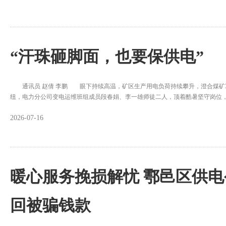
“汗珠砸脚面，也要保供电”
通讯员 赵倩 李鹏 眼下持续高温，矿区生产用电负荷持续攀升，澄合煤矿3
纽，电力分公司变电运维班组成员段春娟、李一雄师徒二人，顶着酷暑坚守岗位
2026-07-16
暖心服务挽损解忧 鄠邑区供
回被骗钱款