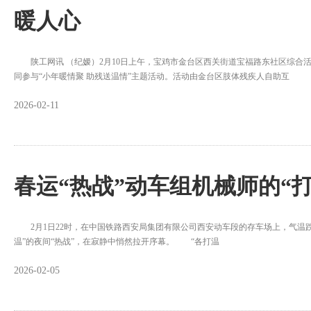
暖人心
陕工网讯 （纪嫒）2月10日上午，宝鸡市金台区西关街道宝福路东社区综合活
同参与“小年暖情聚 助残送温情”主题活动。活动由金台区肢体残疾人自助互
2026-02-11
春运“热战”动车组机械师的“打
2月1日22时，在中国铁路西安局集团有限公司西安动车段的存车场上，气温跌
温”的夜间“热战”，在寂静中悄然拉开序幕。 “各打温
2026-02-05