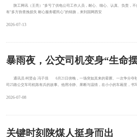
陕工网讯（王亮）“多亏了供电公司工作人员，耐心、细心、认真、负责，不然我
有“多方协查挽损失 耐心服务暖民心”的锦旗，来到国网西安
2026-07-13
暴雨夜，公交司机变身“生命摆
通讯员 柯贤会 冯子强 6月21日傍晚，一场突如其来的晕厥、一次争分夺
司25路公交车司机陈有兵的故事。他用冷静、果断与温情，在小小的车厢里，书
2026-07-08
关键时刻陕煤人挺身而出