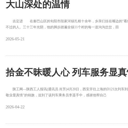
大山深处的温情
吉定进 在秦巴山区的旬阳市段家河镇扎根十余年，乡亲们挂在嘴边的“看病
不过的人。三十三年光阴，他的脚步踏遍全镇11个村的每一道沟沟岔岔，田
2026-05-21
拾金不昧暖人心 列车服务显真
陕工网—陕西工人报讯(通讯员 肖芳)4月20日，西安开往上海的D121次列车
敬业显真情”的锦旗，送到了该列车乘务员李遥手中，感谢他帮自己
2026-04-22