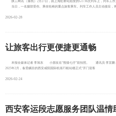
陕工网讯 （秦凯）2月27日，由上海虹桥站始发的G1736次列车上，列车工
当日，一名腿部受伤、乘坐轮椅的重点旅客乘车。列车工作人员主动接应，将
2026-02-28
让旅客出行更便捷更通畅
本报全媒体记者 李旭东 小朋友在“熊猫七仔”前拍照。 通讯员 李宜
2025年2月，备受瞩目的西安咸阳国际机场T5航站楼正式“开门迎客
2026-02-24
西安客运段志愿服务团队温情