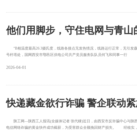
他们用脚步，守住电网与青山
“B相温度最高26.3摄氏度，线路各接点无发热情况，线路运行正常，无引发森林
号杆塔处，国网西安市鄠邑区供电公司共产党员服务队队员何飞和同事一行
2026-04-01
快递藏金欲行诈骗 警企联动
陕工网—陕西工人报讯(全媒体记者 张代棣)近日，由西安市反诈骗中心与陕
电信网络诈骗的黄金快件成功截获，为受害群众全额挽回财产损失。 经核实