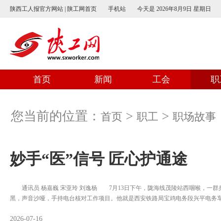
陕西工人报官方网站 | 陕工网首页
手机站
今天是
2026年8月9日 星期日
首页
新闻
工会
职
您当前的位置：
>
>
首页
职工
职场故事
妙手“医”信号 匠心护通途
通讯员 杨嘉巍 宋亚玲 刘逸杨 7月13日下午，陇海线茂陵站西咽喉，一群
黑，声音沙哑，手持电台核对工作项目。他就是西安铁路局宝鸡电务段兴平电务
2026-07-16