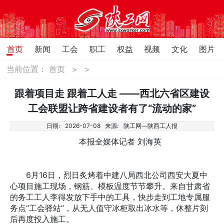
首页
新闻
工会
职工
权益
视频
文化
图片
当前位置：
首页
>
>
跟着项目走 跟着工人走 ——西北六省区建设
工会联盟让跨省建设者有了“流动的家”
日期:
2026-07-08
来源:
陕工网—陕西工人报
本报全媒体记者 刘海英
6月16日，烈日炙烤着中建八局西北公司西安大夏中
心项目施工现场，钢筋、模板温度节节攀升。来自甘肃省
的务工工人李得发放下手中的工具，快步走到工地专属服
务点“工会驿站”，从无人值守冰柜取出冰水等，休整片刻
后再度投入施工。