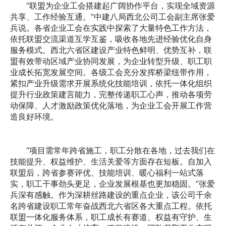
“联盟为企业工会搭建起广阔协作平台，实现全域资源
共享、工作经验互通。”中建八局西北公司工会副主席张爱
兵说。各省企业工会在实践中探索了大量特色工作方法，
依托联盟交流渠道互学互鉴，吸收各地先进经验优化自身
服务模式。西北六省区建设产业特色鲜明、优势互补，联
盟有效带动区域产业协同发展，为企业转型升级、职工职
业成长拓宽发展空间。各级工会充分发挥桥梁纽带作用，
紧扣产业升级需求开展系统化技能培训，依托一体化组织
提升行业政策建言能力，完整传递职工心声，推动各项劳
动保障、人才激励政策优化落地，为企业工会开展工作营
造良好环境。
“项目需常年跨省施工，职工分散在各地，过去我们在
技能提升、权益维护、生活关爱等方面存在短板。自加入
联盟后，跨省参赛评优、技能培训、暖心福利一站式落
实，职工干事劲头更足，企业发展根基也更加稳固。”张爱
兵深有感触。作为深耕丝路建设的重点企业，该公司千余
名跨省建设职工常年奋战西北六省区各大重点工程。依托
联盟一体化服务体系，职工成长有赛道、权益有守护、生