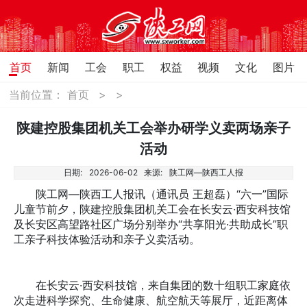
首页
新闻
工会
职工
权益
视频
文化
图片
当前位置：
首页
>
>
陕建控股集团机关工会举办研学义卖两场亲子
活动
日期:
2026-06-02
来源:
陕工网—陕西工人报
陕工网—陕西工人报讯（通讯员 王超磊）“六一”国际
儿童节前夕，陕建控股集团机关工会在长安云·西安科技馆
及长安区高望路社区广场分别举办“共享阳光·共助成长”职
工亲子科技体验活动和亲子义卖活动。
在长安云·西安科技馆，来自集团的数十组职工家庭依
次走进科学探究、生命健康、航空航天等展厅，近距离体