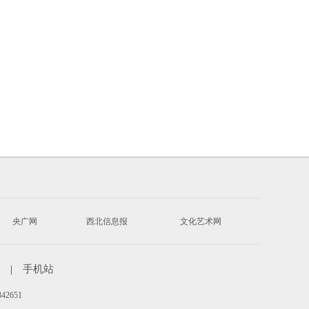
央广网
西北信息报
文化艺术网
|
手机站
342651