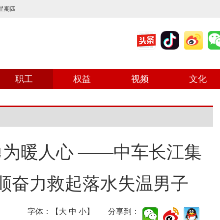
 星期四
职工
权益
视频
文化
勇为暖人心 ——中车长江集
顺奋力救起落水失温男子
字体：【
大
中
小
】 分享到：