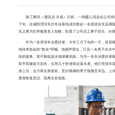
陕工网讯（通讯员 关磊）日前，一则暖心消息在公司悄
下旬，在咸阳渭河东沙冬泳基地成功救起一名因游泳失温遇
见义勇为壮举被更多人知晓，彰显了公司员工勇于担当、向
作为一名资深冬泳爱好者，今年三月下旬的一天，薛居顺结
域传来急促的“救命”呼喊。他循声望去，只见一名男子在水
练的疲惫，更不顾低温水域潜藏风险，与另一名冬泳爱好者
双手双腿奋力划水，仅用几十秒便靠近落水者。他们凭借丰
身上后，合力将全身发软、意识模糊的男子拖拽至岸边。上
逐渐恢复意识、脱离生命危险。