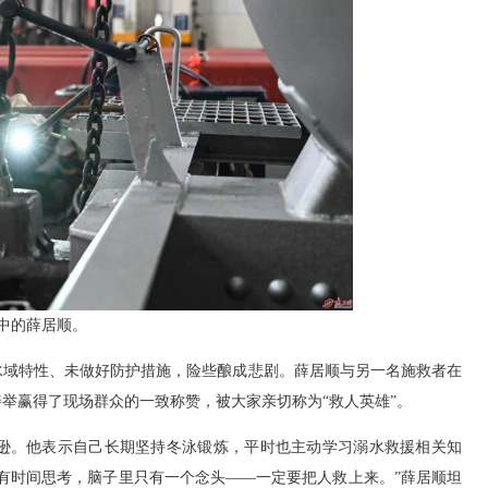
中的薛居顺。
域特性、未做好防护措施，险些酿成悲剧。薛居顺与另一名施救者在
举赢得了现场群众的一致称赞，被大家亲切称为“救人英雄”。
。他表示自己长期坚持冬泳锻炼，平时也主动学习溺水救援相关知
有时间思考，脑子里只有一个念头——一定要把人救上来。”薛居顺坦