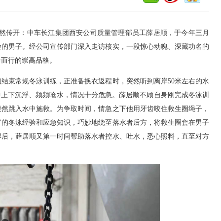
然传开：中车长江集团西安公司质量管理部员工薛居顺，于今年三月
险的男子。经公司宣传部门深入走访核实，一段惊心动魄、深藏功名的
善而行的崇高品格。
束常规冬泳训练，正准备换衣返程时，突然听到离岸50米左右的水
中上下沉浮、频频呛水，情况十分危急。薛居顺不顾自身刚完成冬泳训
毅然跳入水中施救。为争取时间，情急之下他用牙齿咬住救生圈绳子，
富的冬泳经验和应急知识，巧妙地绕至落水者后方，将救生圈套在男子
岸后，薛居顺又第一时间帮助落水者控水、吐水，悉心照料，直至对方