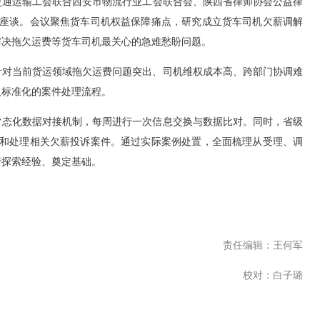
交通运输工会联合西安市物流行业工会联合会、陕西省律师协会公益律
专题座谈。会议聚焦货车司机权益保障痛点，研究成立货车司机欠薪调解
解决拖欠运费等货车司机最关心的急难愁盼问题。
对当前货运领域拖欠运费问题突出、司机维权成本高、跨部门协调难
及标准化的案件处理流程。
态化数据对接机制，每周进行一次信息交换与数据比对。同时，省级
介入和处理相关欠薪投诉案件。通过实际案例处置，全面梳理从受理、调
行探索经验、奠定基础。
责任编辑：王何军
校对：白子璐