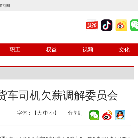
 星期四
职工
权益
视频
文化
货车司机欠薪调解委员会
字体：【
大
中
小
】 分享到：