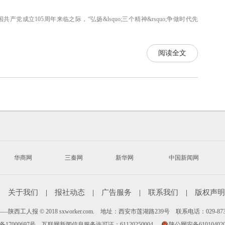
成立105周年来临之际，“弘扬&lsquo;三个精神&rsquo;争做时代先
阅读全文
华商网
三秦网
新华网
中国新闻网
|
关于我们
|
报社动态
|
广告服务
|
联系我们
|
版权声明
陕西工人报 © 2018 sxworker.com. 地址：西安市莲湖路239号 联系电话：029-87
备17000697号
互联网新闻信息服务许可证：61120250004
陕公网安备610104020