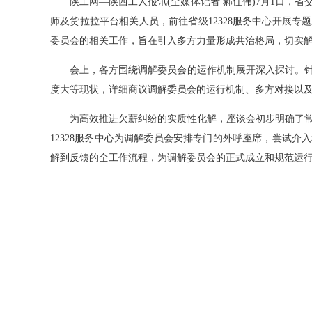
陕工网—陕西工人报讯(全媒体记者 郝佳伟)7月1日，省
师及货拉拉平台相关人员，前往省级12328服务中心开展
委员会的相关工作，旨在引入多方力量形成共治格局，切实
会上，各方围绕调解委员会的运作机制展开深入探讨。针
度大等现状，详细商议调解委员会的运行机制、多方对接以
为高效推进欠薪纠纷的实质性化解，座谈会初步明确了常
12328服务中心为调解委员会安排专门的外呼座席，尝试
解到反馈的全工作流程，为调解委员会的正式成立和规范运