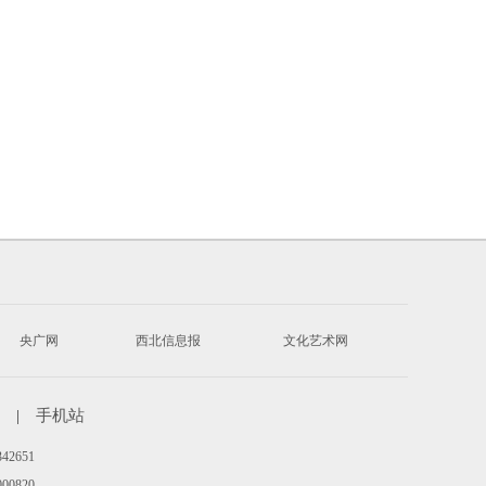
央广网
西北信息报
文化艺术网
|
手机站
342651
00820