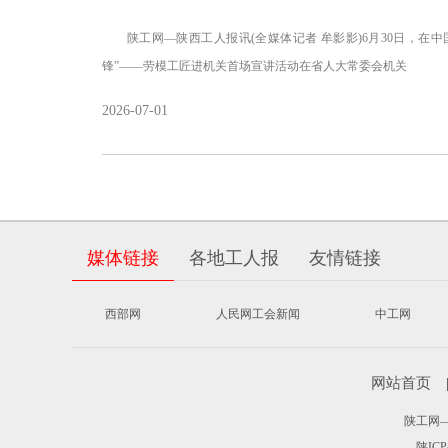
陕工网—陕西工人报讯(全媒体记者 牟影影)6月30日，在中国共产党
锋”——劳模工匠进机关首场宣讲活动在省人大常委会机关
2026-07-01
媒体链接
各地工人报
友情链接
西部网
人民网工会新闻
中工网
网站首页
陕工网——
陕ICP