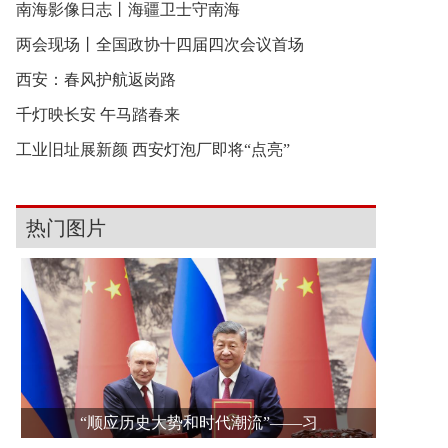
南海影像日志丨海疆卫士守南海
两会现场丨全国政协十四届四次会议首场
西安：春风护航返岗路
千灯映长安 午马踏春来
工业旧址展新颜 西安灯泡厂即将“点亮”
热门图片
“顺应历史大势和时代潮流”——习