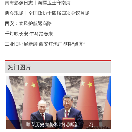
南海影像日志丨海疆卫士守南海
两会现场丨全国政协十四届四次会议首场
西安：春风护航返岗路
千灯映长安 午马踏春来
工业旧址展新颜 西安灯泡厂即将“点亮”
热门图片
“顺应历史大势和时代潮流”——习