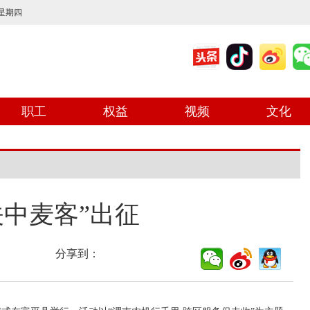
 星期四
职工
权益
视频
文化
关中麦客”出征
分享到：