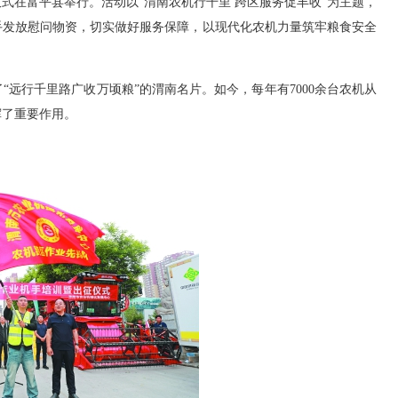
式在富平县举行。活动以“渭南农机行千里 跨区服务促丰收”为主题，
手发放慰问物资，切实做好服务保障，以现代化农机力量筑牢粮食安全
远行千里路广收万顷粮”的渭南名片。如今，每年有7000余台农机从
挥了重要作用。