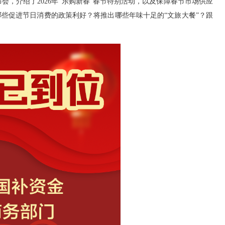
会，介绍了2026年“乐购新春”春节特别活动，以及保障春节市场供应
哪些促进节日消费的政策利好？将推出哪些年味十足的“文旅大餐”？跟