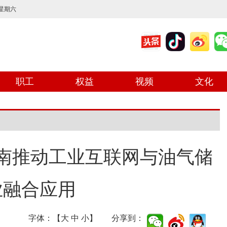
 星期六
职工
权益
视频
文化
南推动工业互联网与油气储
业融合应用
字体：【
大
中
小
】 分享到：