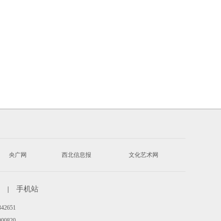
央广网
西北信息报
文化艺术网
|
手机站
342651
00820