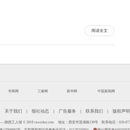
阅读全文
华商网
三秦网
新华网
中国新闻网
|
关于我们
|
报社动态
|
广告服务
|
联系我们
|
版权声明
陕西工人报 © 2018 sxworker.com. 地址：西安市莲湖路239号 联系电话：029-87
备17000697号
互联网新闻信息服务许可证：61120250004
陕公网安备610104020