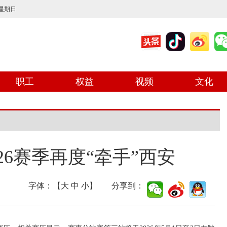
 星期日
职工
权益
视频
文化
26赛季再度“牵手”西安
字体：【
大
中
小
】 分享到：