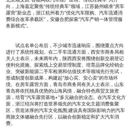
向，上海嘉定聚焦“传统经典车”领域，江苏扬州瞄准“房车
露营”新业态，浙江杭州着力“优化汽车限购、汽车流通消
费综合改革承载区”，安徽合肥探索“汽车产销一体管理服
务新模式”。
试点名单公布后，不少城市迅速响应，围绕重点方向
进行了系统性规划。在二手车流通方面，西安市商务局相
关人士表示，未来两年内，陕西西安将围绕创新交易登记
便利化措施、探索线上交易管理制度、培育品牌化经销企
业、突破新能源二手车检测和估值技术等领域先行先试，
形成制度创新成果，构建起“放心买、安心卖”的市场环
境。在房车露营方面，青岛市商务局有关人士表示，山东
青岛将依托独具优势的山海风情，融合特色商贸文旅资
源，培育“汽车露营基地+”多元融合的业态。在汽车文化方
面，浙江绍兴将打造世界领先的汽车文化主题消费集聚
区，营造浓厚的汽车文化氛围;建设具有国际影响力的汽车
商旅文体健融合先行区，以融合创新稳定和扩大汽车消
费。