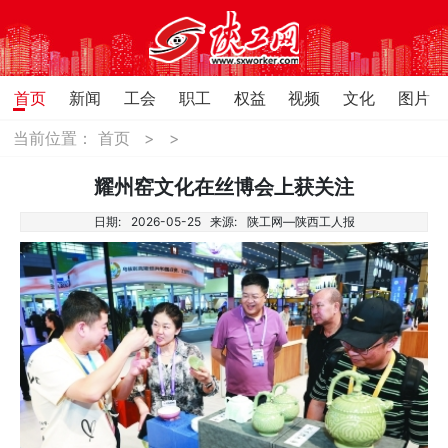
首页
新闻
工会
职工
权益
视频
文化
图片
当前位置：
首页
>
>
耀州窑文化在丝博会上获关注
日期:
2026-05-25
来源:
陕工网—陕西工人报