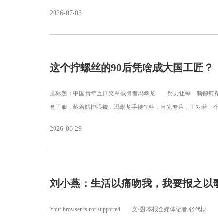
2026-07-03
这个拧螺丝的90后凭啥成大国工匠？
原标题：中国青年五四奖章获得者冯攀龙——努力让每一颗铆
色工服，戴着防护眼镜，冯攀龙手持气钻，目光专注，正对着一
2026-06-29
刘小燕：生活以痛吻我，我要报之以
Your browser is not supported 文/图 本报全媒体记者