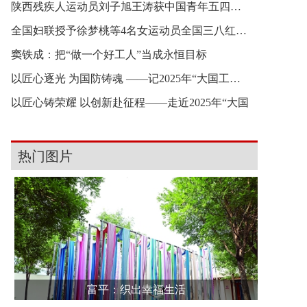
陕西残疾人运动员刘子旭王涛获中国青年五四奖章
全国妇联授予徐梦桃等4名女运动员全国三八红旗手
窦铁成：把“做一个好工人”当成永恒目标
以匠心逐光 为国防铸魂 ——记2025年“大国工匠年
以匠心铸荣耀 以创新赴征程——走近2025年“大国
热门图片
富平：织出幸福生活