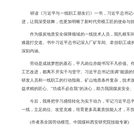
研读《习近平与一线职工朋友们》一书，习近平总书记心
进，让我深受鼓舞，也更加明晰了新时代劳模工匠的使命与
作为煤炭地质安全保障领域的一线技术人员，我扎根车间
难题打交道。书中习近平总书记深入厂矿车间、牵挂职工成长
深刻内涵。
劳动是成就梦想的基石，平凡岗位亦能书写不凡价值。作
工艺改进，都离不开实干与坚守。习近平总书记强调“能源的
研发人员和一线职工的行动指南。矿山地质条件复杂，技术
益求精的匠心、“功成不必在我”的决心，助力我国煤炭安全
今后，我将把学习感悟转化为实干动力，牢记习近平总书
一线，立足岗位、攻坚克难，培育更多高素质技能人才，不
(作者系全国劳动模范、中国煤科西安研究院技能专家)