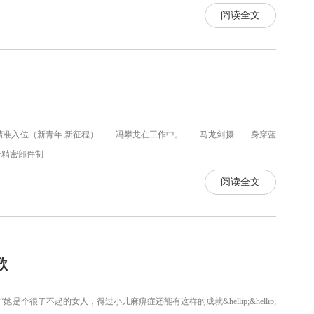
阅读全文
钉精准入位（新青年 新征程） 冯攀龙在工作中。 马龙剑摄 身穿蓝
个精密部件制
阅读全文
歌
 张代棣 “她是个很了不起的女人，得过小儿麻痹症还能有这样的成就&hellip;&hellip;