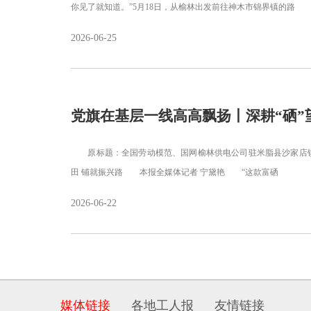
你见了就知道。”5月18日，从榆林出发前往神木市锦界镇的路
2026-06-25
党旗在基层一线高高飘扬丨深耕“硒”
原标题：全国劳动模范、国网榆林供电公司驻米脂县沙家店镇李
田 铺就振兴路 本报全媒体记者 宁黛艳 “这款富硒
2026-06-22
媒体链接
各地工人报
友情链接