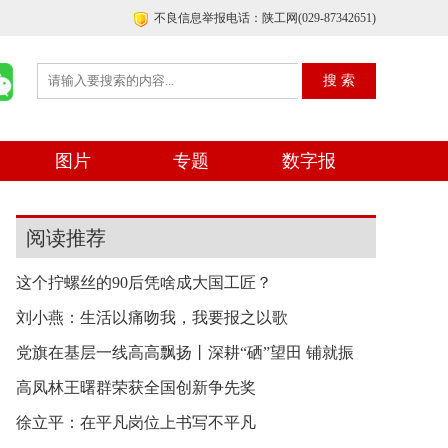
不良信息举报电话：陕工网(029-87342651)
图片
专题
数字报
阅读推荐
这个拧螺丝的90后凭啥成大国工匠？
刘小燕：生活以痛吻我，我要报之以歌
党旗在基层一线高高飘扬丨深耕“硒”望田 铺就振
高凤林王曙群荣获全国创新争先奖
徐立平：在平凡岗位上书写不平凡