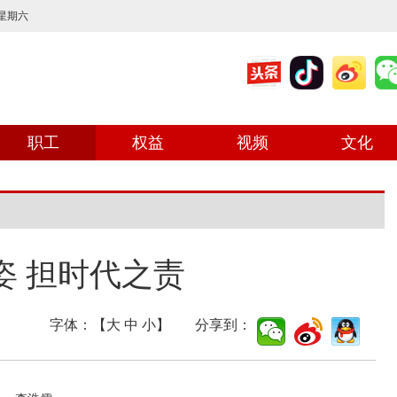
 星期六
职工
权益
视频
文化
姿 担时代之责
字体：【
大
中
小
】 分享到：