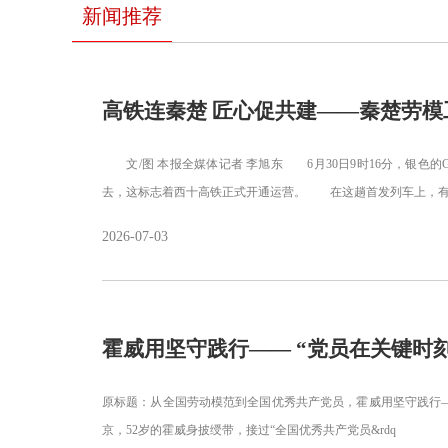
新闻推荐
高铁连秦楚 匠心促共建——秦楚劳
文/图 本报全媒体记者 李旭东 6月30日9时16分，银色的
去，这标志着西十高铁正式开通运营。 在这趟首发列车上，有一群
2026-07-03
霍威用坚守践行—— “党员在关键时
原标题：从全国劳动模范到全国优秀共产党员，霍威用坚守践行
京，52岁的霍威身披绶带，接过“全国优秀共产党员&rdq