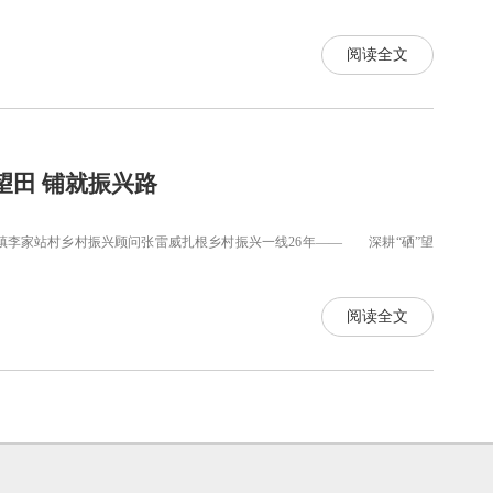
阅读全文
望田 铺就振兴路
家站村乡村振兴顾问张雷威扎根乡村振兴一线26年—— 深耕“硒”望
阅读全文