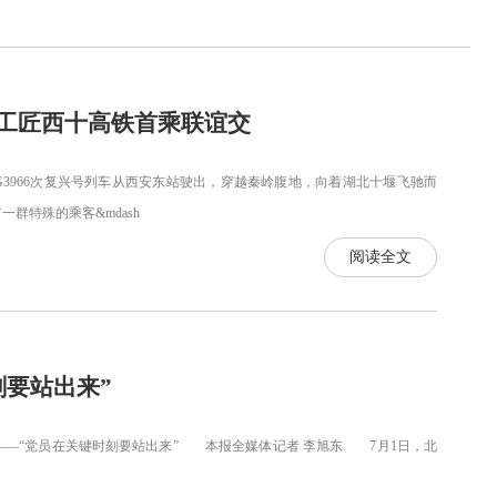
模工匠西十高铁首乘联谊交
G3966次复兴号列车从西安东站驶出，穿越秦岭腹地，向着湖北十堰飞驰而
特殊的乘客&mdash
阅读全文
刻要站出来”
——“党员在关键时刻要站出来” 本报全媒体记者 李旭东 7月1日，北