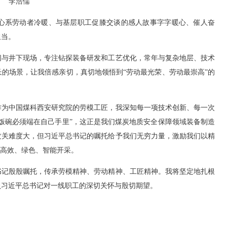
李浩儒
系劳动者冷暖、与基层职工促膝交谈的感人故事字字暖心、催人奋
担当。
与井下现场，专注钻探装备研发和工艺优化，常年与复杂地层、技术
的场景，让我倍感亲切，真切地领悟到“劳动最光荣、劳动最崇高”的
为中国煤科西安研究院的劳模工匠，我深知每一项技术创新、每一次
饭碗必须端在自己手里”，这正是我们煤炭地质安全保障领域装备制造
攻关难度大，但习近平总书记的嘱托给予我们无穷力量，激励我们以精
、高效、绿色、智能开采。
记殷殷嘱托，传承劳模精神、劳动精神、工匠精神。我将坚定地扎根
负习近平总书记对一线职工的深切关怀与殷切期望。