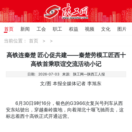
首页
新闻
工会
职工
权益
视频
文化
图片
当前位置：
首页
>
>
高铁连秦楚 匠心促共建——秦楚劳模工匠西十
高铁首乘联谊交流活动小记
日期:
2026-07-03
来源:
陕工网—陕西工人报
文/图 本报全媒体记者 李旭东
6月30日9时16分，银色的G3966次复兴号列车从西
安东站驶出，穿越秦岭腹地，向着湖北十堰飞驰而去，这
标志着西十高铁正式开通运营。