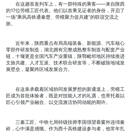
在这趟首发列车上，有一群特殊的乘客——来自陕西
的17位劳模工匠代表。他们以首乘见证者的身份，开启了
一场“乘风高铁通秦楚、劳模聚力促共建”的联谊交流之
旅。
近年来，陕西重点布局高端装备、新能源、汽车核心
零部件研发制造，湖北拥有完整成熟整车制造与配套产业
链，十堰更是全国汽车产业重镇，陕鄂毗邻地区持续推进
文旅共建、人才互派、技术联合研发等，不断破除地域发
展壁垒，凝聚跨区域发展合力。
在这条承载着区域协同发展梦想的新通道上，劳模工
匠成为首批体验者，既是对技能人才的礼遇，也寄托着以
匠心引领产业融合、以交流激活协同动能的期许。
三秦工匠、中铁七局特级技师李国强望着窗外连绵秦
岭，心中满是感慨。作为西十高铁建设参与者，他常年扎