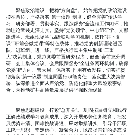
聚焦政治建设，把稳“方向盘”。 始终把党的政治建设
摆在首位，严格落实“第一议题”制度，健全完善“传达学
习、研究部署、贯彻落实、跟踪督办”全流程工作闭环，推
动理论武装走深走实。坚持“党委领学、中心组研学、支部
跟进学、班组现场学”四级联动学习机制，依托“井下党
课”“班前会微党课”等特色载体，推动党的创新理论进区
队、进班组、进一线。严格执行民主集中制和“三重一
大”决策制度，规范党委前置研究程序，健全“会前充分调
研、会上集体合议、会后跟踪督办”全链条闭环机制，确保
党委“把方向、管大局、保落实”作用有效发挥，切实把贯
彻落实“第一议题”制度同履行职能责任、落实重大决策部
署、纵深推进全面从严治党、防范化解重大风险紧密结
合，为推动矿井高质量发展提供坚强政治保证。
聚焦思想建设，拧紧“总开关”。 巩固拓展树立和践行
正确政绩观学习教育成果，深入开展形势任务教育，把发
展优势讲清、困难挑战讲透、应对举措讲实，引导干部职
工统一思想、坚定信心、凝聚合力，以昂扬奋进的姿态投