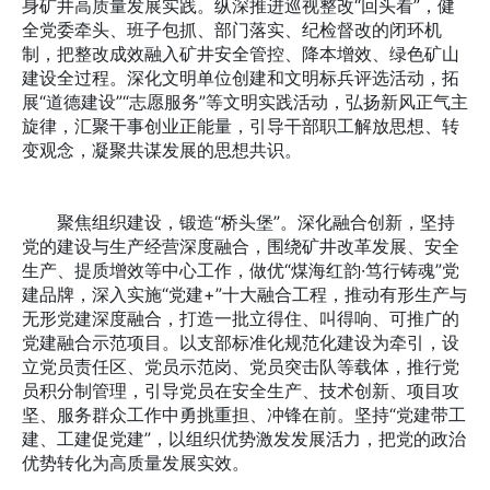
身矿井高质量发展实践。纵深推进巡视整改“回头看”，健
全党委牵头、班子包抓、部门落实、纪检督改的闭环机
制，把整改成效融入矿井安全管控、降本增效、绿色矿山
建设全过程。深化文明单位创建和文明标兵评选活动，拓
展“道德建设”“志愿服务”等文明实践活动，弘扬新风正气主
旋律，汇聚干事创业正能量，引导干部职工解放思想、转
变观念，凝聚共谋发展的思想共识。
聚焦组织建设，锻造“桥头堡”。深化融合创新，坚持
党的建设与生产经营深度融合，围绕矿井改革发展、安全
生产、提质增效等中心工作，做优“煤海红韵·笃行铸魂”党
建品牌，深入实施“党建+”十大融合工程，推动有形生产与
无形党建深度融合，打造一批立得住、叫得响、可推广的
党建融合示范项目。以支部标准化规范化建设为牵引，设
立党员责任区、党员示范岗、党员突击队等载体，推行党
员积分制管理，引导党员在安全生产、技术创新、项目攻
坚、服务群众工作中勇挑重担、冲锋在前。坚持“党建带工
建、工建促党建”，以组织优势激发发展活力，把党的政治
优势转化为高质量发展实效。