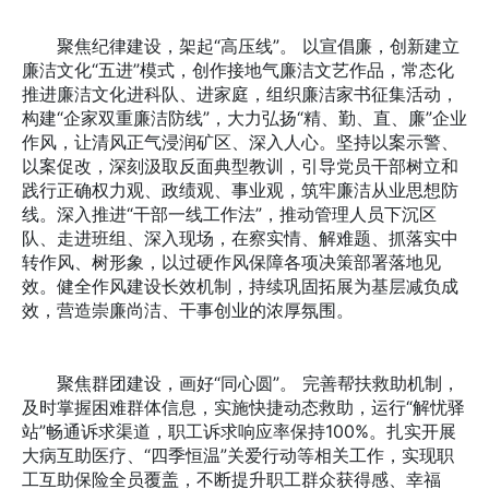
聚焦纪律建设，架起“高压线”。 以宣倡廉，创新建立
廉洁文化“五进”模式，创作接地气廉洁文艺作品，常态化
推进廉洁文化进科队、进家庭，组织廉洁家书征集活动，
构建“企家双重廉洁防线”，大力弘扬“精、勤、直、廉”企业
作风，让清风正气浸润矿区、深入人心。坚持以案示警、
以案促改，深刻汲取反面典型教训，引导党员干部树立和
践行正确权力观、政绩观、事业观，筑牢廉洁从业思想防
线。深入推进“干部一线工作法”，推动管理人员下沉区
队、走进班组、深入现场，在察实情、解难题、抓落实中
转作风、树形象，以过硬作风保障各项决策部署落地见
效。健全作风建设长效机制，持续巩固拓展为基层减负成
效，营造崇廉尚洁、干事创业的浓厚氛围。
聚焦群团建设，画好“同心圆”。 完善帮扶救助机制，
及时掌握困难群体信息，实施快捷动态救助，运行“解忧驿
站”畅通诉求渠道，职工诉求响应率保持100%。扎实开展
大病互助医疗、“四季恒温”关爱行动等相关工作，实现职
工互助保险全员覆盖，不断提升职工群众获得感、幸福