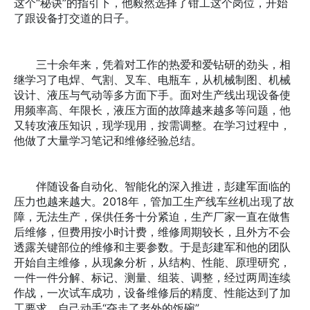
这个“秘诀”的指引下，他毅然选择了钳工这个岗位，开始
了跟设备打交道的日子。
三十余年来，凭着对工作的热爱和爱钻研的劲头，相
继学习了电焊、气割、叉车、电瓶车，从机械制图、机械
设计、液压与气动等多方面下手。面对生产线出现设备使
用频率高、年限长，液压方面的故障越来越多等问题，他
又转攻液压知识，现学现用，按需调整。在学习过程中，
他做了大量学习笔记和维修经验总结。
伴随设备自动化、智能化的深入推进，彭建军面临的
压力也越来越大。2018年，管加工生产线车丝机出现了故
障，无法生产，保供任务十分紧迫，生产厂家一直在做售
后维修，但费用按小时计费，维修周期较长，且外方不会
透露关键部位的维修和主要参数。于是彭建军和他的团队
开始自主维修，从现象分析，从结构、性能、原理研究，
一件一件分解、标记、测量、组装、调整，经过两周连续
作战，一次试车成功，设备维修后的精度、性能达到了加
工要求，自己动手“夺走了老外的饭碗”。