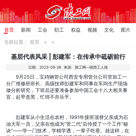
首页
新闻
工会
职工
权益
视频
文化
图片
当前位置：
首页
>
>
基层代表风采 | 彭建军：在传承中砥砺前行
日期:
2023-09-28
来源:
陕工网—陕西工人报
9月25日，宝鸡钢管公司西安专用管分公司管加工一
分厂维修班班长、高级技师彭建军和同事在车间生产现场
做分析研究，下班后还要准备参加中国工会十八大相关事
宜，起早贪黑，忙得不亦乐乎。
彭建军从小生活在农村，1991年接班顶替父亲成为石
油大军一员，父亲在他成为“管二代”后传授了一个工作“秘
诀”——学一门技术，学精学透，一辈子吃香。就这样，在