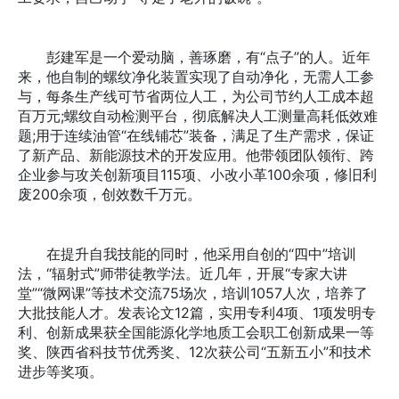
彭建军是一个爱动脑，善琢磨，有“点子”的人。近年
来，他自制的螺纹净化装置实现了自动净化，无需人工参
与，每条生产线可节省两位人工，为公司节约人工成本超
百万元;螺纹自动检测平台，彻底解决人工测量高耗低效难
题;用于连续油管“在线铺芯”装备，满足了生产需求，保证
了新产品、新能源技术的开发应用。他带领团队领衔、跨
企业参与攻关创新项目115项、小改小革100余项，修旧利
废200余项，创效数千万元。
在提升自我技能的同时，他采用自创的“四中”培训
法，“辐射式”师带徒教学法。近几年，开展“专家大讲
堂”“微网课”等技术交流75场次，培训1057人次，培养了
大批技能人才。发表论文12篇，实用专利4项、1项发明专
利、创新成果获全国能源化学地质工会职工创新成果一等
奖、陕西省科技节优秀奖、12次获公司“五新五小”和技术
进步等奖项。